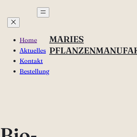
Direkt
zum
Inhalt
wechseln
MARIES
Home
PFLANZENMANUFA
Aktuelles
Kontakt
Bestellung
Bio-