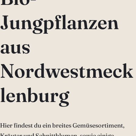
Jungpflanzen
aus
Nordwestmeck
lenburg
Hier findest du ein breites Gemüsesortiment,
Kräuter und Schnittblumen, sowie einige