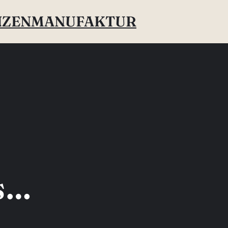
ANZENMANUFAKTUR
os…